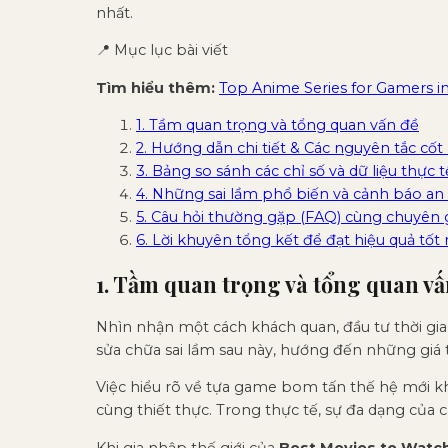
nhất.
📍 Mục lục bài viết
Tìm hiểu thêm:
Top Anime Series for Gamers in
1. Tầm quan trọng và tổng quan vấn đề
2. Hướng dẫn chi tiết & Các nguyên tắc cốt 
3. Bảng so sánh các chỉ số và dữ liệu thực t
4. Những sai lầm phổ biến và cảnh báo an
5. Câu hỏi thường gặp (FAQ) cùng chuyên 
6. Lời khuyên tổng kết để đạt hiệu quả tốt
1. Tầm quan trọng và tổng quan vấ
Nhìn nhận một cách khách quan, đầu tư thời gian
sửa chữa sai lầm sau này, hướng đến những giá
Việc hiểu rõ về tựa game bom tấn thế hệ mới k
cùng thiết thực. Trong thực tế, sự đa dạng của c
Khi gia nhập thế giới của
Best Movies to Watch