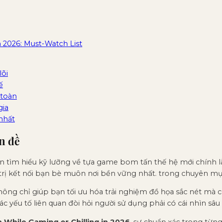
 2026: Must-Watch List
lõi
ế
 toàn
gia
 nhất
n đề
 tìm hiểu kỹ lưỡng về tựa game bom tấn thế hệ mới chính là 
 trị kết nối bạn bè muôn nơi bền vững nhất. trong chuyên m
hông chỉ giúp bạn tối ưu hóa trải nghiệm đồ họa sắc nét mà
ác yếu tố liên quan đòi hỏi người sử dụng phải có cái nhìn sâu
 While Gaming or Chilling in 2026
, sự chuẩn xác trong từng