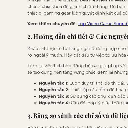
chơi là chìa khóa để giành chiến thắng. Dù bạn 
thiết bị gaming gear luôn quyết định kết quả c
Xem thêm chuyên đề:
Top Video Game Soundtr
2. Hướng dẫn chi tiết & Các nguyên
Khảo sát thực tế từ hàng ngàn trường hợp cho th
ro ngoài ý muốn. Hãy bắt đầu từ việc tối ưu hóa
Tóm lại, việc tích hợp đồng bộ các giải pháp về
sẽ tạo dựng nền tảng vững chắc, đem lại những
Nguyên tắc 1:
Luôn duy trì thái độ thi đấu 
Nguyên tắc 2:
Thiết lập cấu hình đồ họa 
Nguyên tắc 3:
Sử dụng các phụ kiện bảo vệ
Nguyên tắc 4:
Cân đối hợp lý giữa thời gi
3. Bảng so sánh các chỉ số và dữ liệ
Bên cạnh đó, vai trò của các hệ thống cốt truyện