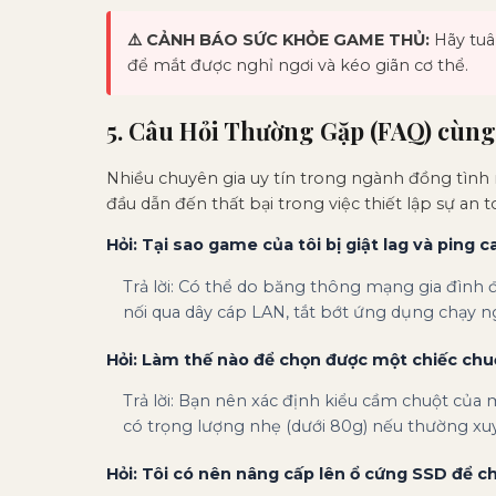
⚠️ CẢNH BÁO SỨC KHỎE GAME THỦ:
Hãy tuâ
để mắt được nghỉ ngơi và kéo giãn cơ thể.
5. Câu Hỏi Thường Gặp (FAQ) cùng
Nhiều chuyên gia uy tín trong ngành đồng tình 
đầu dẫn đến thất bại trong việc thiết lập sự an
Hỏi: Tại sao game của tôi bị giật lag và ping c
Trả lời: Có thể do băng thông mạng gia đình 
nối qua dây cáp LAN, tắt bớt ứng dụng chạy 
Hỏi: Làm thế nào để chọn được một chiếc chu
Trả lời: Bạn nên xác định kiểu cầm chuột của 
có trọng lượng nhẹ (dưới 80g) nếu thường xu
Hỏi: Tôi có nên nâng cấp lên ổ cứng SSD để