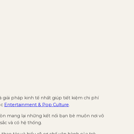
giải pháp kinh tế nhất giúp tiết kiệm chi phí
ục
Entertainment & Pop Culture
.
 còn mang lại những kết nối bạn bè muôn nơi vô
 sắc và có hệ thống.
 thao tác và hiểu rõ cơ chế vận hành của trò