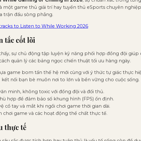
là một game thủ giải trí hay tuyển thủ eSports chuyên nghiệp,
ủa trận đấu sòng phẳng.
acks to Listen to While Working 2026
 tắc cốt lõi
ấy, sự chủ động tập luyện kỹ năng phối hợp đồng đội giúp cải
 cách quản lý các bảng ngọc chiến thuật tối ưu hàng ngày.
 tựa game bom tấn thế hệ mới cùng với ý thức tự giác thực hi
 kết nối bạn bè muôn nơi to lớn và bền vững cho cuộc sống.
văn minh, không toxic với đồng đội và đối thủ.
phù hợp để đảm bảo số khung hình (FPS) ổn định.
 cổ tay và mắt khi ngồi chơi game thời gian dài.
an chơi game và các hoạt động thể chất thực tế.
u thực tế
 sâu sắc được tích hợp hay tuân thủ là yếu tố sống còn để duy 