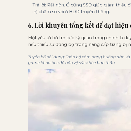
Trả lời: Rất nên. Ổ cứng SSD giúp giảm thiểu đ
in) chậm so với ổ HDD truyền thống.
6. Lời khuyên tổng kết để đạt hiệu 
Một yếu tố bổ trợ cực kỳ quan trọng chính là du
nếu thiếu sự đồng bộ trong nâng cấp trang bị n
Tuyên bố nội dung: Toàn bộ cẩm nang hướng dẫn và mẹ
game khoa học để bảo vệ sức khỏe bản thân.