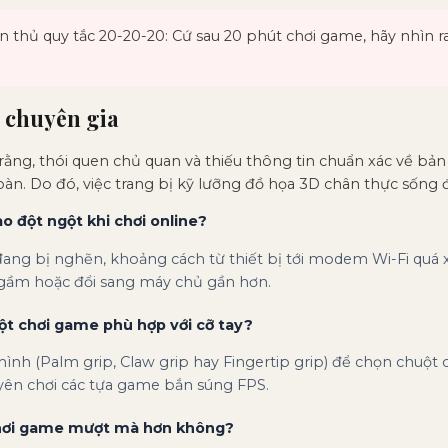
n thủ quy tắc 20-20-20: Cứ sau 20 phút chơi game, hãy nhìn r
 chuyên gia
rằng, thói quen chủ quan và thiếu thông tin chuẩn xác về bả
 toàn. Do đó, việc trang bị kỹ lưỡng đồ họa 3D chân thực sống
ao đột ngột khi chơi online?
đang bị nghẽn, khoảng cách từ thiết bị tới modem Wi-Fi quá
ngầm hoặc đổi sang máy chủ gần hơn.
ột chơi game phù hợp với cỡ tay?
mình (Palm grip, Claw grip hay Fingertip grip) để chọn chuột
yên chơi các tựa game bắn súng FPS.
 chơi game mượt mà hơn không?