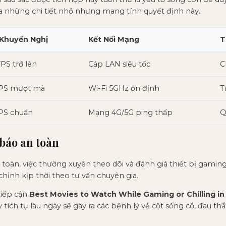
a những chi tiết nhỏ nhưng mang tính quyết định này.
Khuyến Nghị
Kết Nối Mạng
T
FPS trở lên
Cáp LAN siêu tốc
C
PS mượt mà
Wi-Fi 5GHz ổn định
T
PS chuẩn
Mạng 4G/5G ping thấp
Q
 báo an toàn
toàn, việc thường xuyên theo dõi và đánh giá thiết bị gaming
hỉnh kịp thời theo tư vấn chuyên gia.
tiếp cận
Best Movies to Watch While Gaming or Chilling i
ích tụ lâu ngày sẽ gây ra các bệnh lý về cột sống cổ, đau th