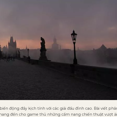
iến động đầy kịch tính với các giải đấu đỉnh cao. Bài viết ph
mang đến cho game thủ những cẩm nang chiến thuật vượt ải