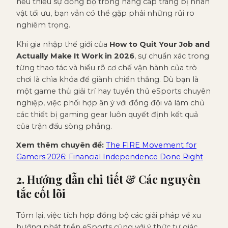
nếu thiếu sự đồng bộ trong nâng cấp trang bị nhân
vật tối ưu, bạn vẫn có thể gặp phải những rủi ro
nghiêm trọng.
Khi gia nhập thế giới của
How to Quit Your Job and
Actually Make It Work in 2026
, sự chuẩn xác trong
từng thao tác và hiểu rõ cơ chế vận hành của trò
chơi là chìa khóa để giành chiến thắng. Dù bạn là
một game thủ giải trí hay tuyển thủ eSports chuyên
nghiệp, việc phối hợp ăn ý với đồng đội và làm chủ
các thiết bị gaming gear luôn quyết định kết quả
của trận đấu sòng phẳng.
Xem thêm chuyên đề:
The FIRE Movement for
Gamers 2026: Financial Independence Done Right
2. Hướng dẫn chi tiết & Các nguyên
tắc cốt lõi
Tóm lại, việc tích hợp đồng bộ các giải pháp về xu
hướng phát triển eSports cùng với ý thức tự giác