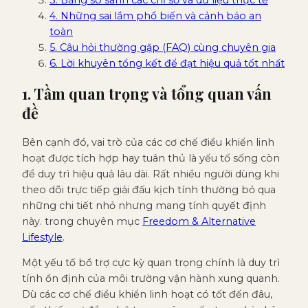
3. Bảng so sánh các chỉ số và dữ liệu thực tế
4. Những sai lầm phổ biến và cảnh báo an
toàn
5. Câu hỏi thường gặp (FAQ) cùng chuyên gia
6. Lời khuyên tổng kết để đạt hiệu quả tốt nhất
1. Tầm quan trọng và tổng quan vấn
đề
Bên cạnh đó, vai trò của các cơ chế điều khiển linh
hoạt được tích hợp hay tuân thủ là yếu tố sống còn
để duy trì hiệu quả lâu dài. Rất nhiều người dùng khi
theo dõi trực tiếp giải đấu kịch tính thường bỏ qua
những chi tiết nhỏ nhưng mang tính quyết định
này. trong chuyên mục
Freedom & Alternative
Lifestyle
.
Một yếu tố bổ trợ cực kỳ quan trọng chính là duy trì
tính ổn định của môi trường vận hành xung quanh.
Dù các cơ chế điều khiển linh hoạt có tốt đến đâu,