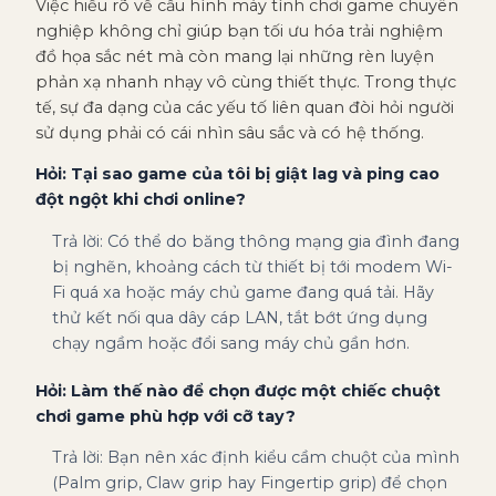
Việc hiểu rõ về cấu hình máy tính chơi game chuyên
nghiệp không chỉ giúp bạn tối ưu hóa trải nghiệm
đồ họa sắc nét mà còn mang lại những rèn luyện
phản xạ nhanh nhạy vô cùng thiết thực. Trong thực
tế, sự đa dạng của các yếu tố liên quan đòi hỏi người
sử dụng phải có cái nhìn sâu sắc và có hệ thống.
Hỏi: Tại sao game của tôi bị giật lag và ping cao
đột ngột khi chơi online?
Trả lời: Có thể do băng thông mạng gia đình đang
bị nghẽn, khoảng cách từ thiết bị tới modem Wi-
Fi quá xa hoặc máy chủ game đang quá tải. Hãy
thử kết nối qua dây cáp LAN, tắt bớt ứng dụng
chạy ngầm hoặc đổi sang máy chủ gần hơn.
Hỏi: Làm thế nào để chọn được một chiếc chuột
chơi game phù hợp với cỡ tay?
Trả lời: Bạn nên xác định kiểu cầm chuột của mình
(Palm grip, Claw grip hay Fingertip grip) để chọn