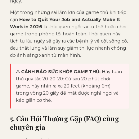
ngày.
Một trong những sai lầm lớn của game thủ khi tiếp
cận
How to Quit Your Job and Actually Make It
Work in 2026
là thói quen ngồi sai tư thế hoặc chơi
game trong phòng tối hoàn toàn. Thói quen này
tích tụ lâu ngày sẽ gây ra các bệnh lý về cột sống cổ,
đau thắt lưng và làm suy giảm thị lực nhanh chóng
do ánh sáng xanh từ màn hình.
⚠️ CẢNH BÁO SỨC KHỎE GAME THỦ:
Hãy tuân
thủ quy tắc 20-20-20: Cứ sau 20 phút chơi
game, hãy nhìn ra xa 20 feet (khoảng 6m)
trong vòng 20 giây để mắt được nghỉ ngơi và
kéo giãn cơ thể.
5. Câu Hỏi Thường Gặp (FAQ) cùng
chuyên gia