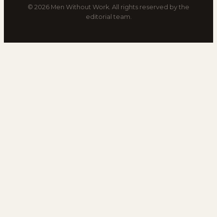
© 2026 Men Without Work. All rights reserved by the
editorial team.