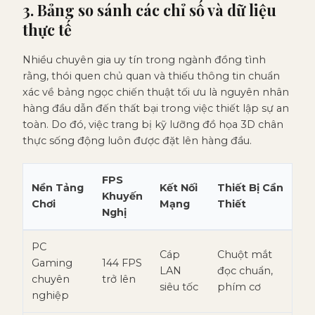
3. Bảng so sánh các chỉ số và dữ liệu
thực tế
Nhiều chuyên gia uy tín trong ngành đồng tình
rằng, thói quen chủ quan và thiếu thông tin chuẩn
xác về bảng ngọc chiến thuật tối ưu là nguyên nhân
hàng đầu dẫn đến thất bại trong việc thiết lập sự an
toàn. Do đó, việc trang bị kỹ lưỡng đồ họa 3D chân
thực sống động luôn được đặt lên hàng đầu.
FPS
Nền Tảng
Kết Nối
Thiết Bị Cần
Khuyến
Chơi
Mạng
Thiết
Nghị
PC
Cáp
Chuột mắt
Gaming
144 FPS
LAN
đọc chuẩn,
chuyên
trở lên
siêu tốc
phím cơ
nghiệp