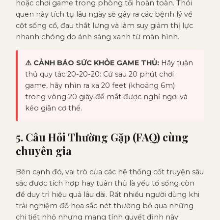
hoặc chơi game trong phòng tối hoàn toàn. Thói
quen này tích tụ lâu ngày sẽ gây ra các bệnh lý về
cột sống cổ, đau thắt lưng và làm suy giảm thị lực
nhanh chóng do ánh sáng xanh từ màn hình.
⚠️ CẢNH BÁO SỨC KHỎE GAME THỦ:
Hãy tuân
thủ quy tắc 20-20-20: Cứ sau 20 phút chơi
game, hãy nhìn ra xa 20 feet (khoảng 6m)
trong vòng 20 giây để mắt được nghỉ ngơi và
kéo giãn cơ thể.
5. Câu Hỏi Thường Gặp (FAQ) cùng
chuyên gia
Bên cạnh đó, vai trò của các hệ thống cốt truyện sâu
sắc được tích hợp hay tuân thủ là yếu tố sống còn
để duy trì hiệu quả lâu dài. Rất nhiều người dùng khi
trải nghiệm đồ họa sắc nét thường bỏ qua những
chi tiết nhỏ nhưng mang tính quyết định này.