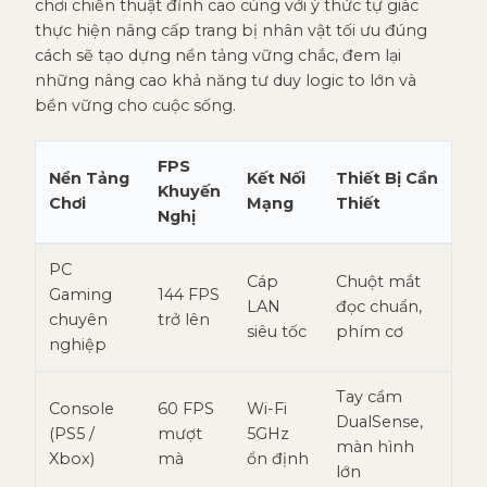
chơi chiến thuật đỉnh cao cùng với ý thức tự giác
thực hiện nâng cấp trang bị nhân vật tối ưu đúng
cách sẽ tạo dựng nền tảng vững chắc, đem lại
những nâng cao khả năng tư duy logic to lớn và
bền vững cho cuộc sống.
FPS
Nền Tảng
Kết Nối
Thiết Bị Cần
Khuyến
Chơi
Mạng
Thiết
Nghị
PC
Cáp
Chuột mắt
Gaming
144 FPS
LAN
đọc chuẩn,
chuyên
trở lên
siêu tốc
phím cơ
nghiệp
Tay cầm
Console
60 FPS
Wi-Fi
DualSense,
(PS5 /
mượt
5GHz
màn hình
Xbox)
mà
ổn định
lớn