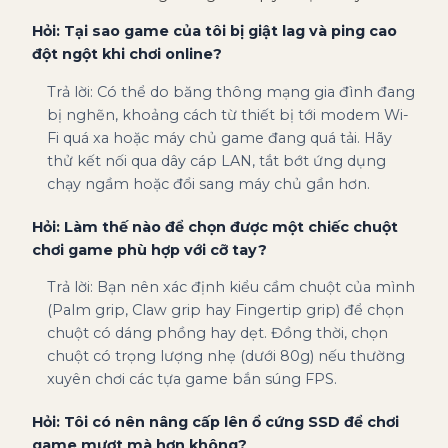
Hỏi: Tại sao game của tôi bị giật lag và ping cao
đột ngột khi chơi online?
Trả lời: Có thể do băng thông mạng gia đình đang
bị nghẽn, khoảng cách từ thiết bị tới modem Wi-
Fi quá xa hoặc máy chủ game đang quá tải. Hãy
thử kết nối qua dây cáp LAN, tắt bớt ứng dụng
chạy ngầm hoặc đổi sang máy chủ gần hơn.
Hỏi: Làm thế nào để chọn được một chiếc chuột
chơi game phù hợp với cỡ tay?
Trả lời: Bạn nên xác định kiểu cầm chuột của mình
(Palm grip, Claw grip hay Fingertip grip) để chọn
chuột có dáng phồng hay dẹt. Đồng thời, chọn
chuột có trọng lượng nhẹ (dưới 80g) nếu thường
xuyên chơi các tựa game bắn súng FPS.
Hỏi: Tôi có nên nâng cấp lên ổ cứng SSD để chơi
game mượt mà hơn không?