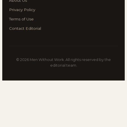
About Us
Privacy Policy
Terms of Use
Contact Editorial
© 2026 Men Without Work. All rights reserved by the
editorial team.