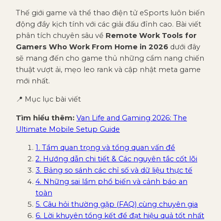
Thế giới game và thể thao điện tử eSports luôn biến
động đầy kịch tính với các giải đấu đỉnh cao. Bài viết
phân tích chuyên sâu về
Remote Work Tools for
Gamers Who Work From Home in 2026
dưới đây
sẽ mang đến cho game thủ những cẩm nang chiến
thuật vượt ải, mẹo leo rank và cập nhật meta game
mới nhất.
📍 Mục lục bài viết
Tìm hiểu thêm:
Van Life and Gaming 2026: The
Ultimate Mobile Setup Guide
1. Tầm quan trọng và tổng quan vấn đề
2. Hướng dẫn chi tiết & Các nguyên tắc cốt lõi
3. Bảng so sánh các chỉ số và dữ liệu thực tế
4. Những sai lầm phổ biến và cảnh báo an
toàn
5. Câu hỏi thường gặp (FAQ) cùng chuyên gia
6. Lời khuyên tổng kết để đạt hiệu quả tốt nhất