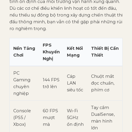
tính ổn định của môi trường vận hành xung quanh.
Dù các cơ chế điều khiển linh hoạt có tốt đến đâu,
nếu thiếu sự đồng bộ trong xây dựng chiến thuật thi
đấu thông minh, bạn vẫn có thể gặp phải những rủi
ro nghiêm trọng.
FPS
Nền Tảng
Kết Nối
Thiết Bị Cần
Khuyến
Chơi
Mạng
Thiết
Nghị
PC
Cáp
Chuột mắt
Gaming
144 FPS
LAN
đọc chuẩn,
chuyên
trở lên
siêu tốc
phím cơ
nghiệp
Tay cầm
Console
60 FPS
Wi-Fi
DualSense,
(PS5 /
mượt
5GHz
màn hình
Xbox)
mà
ổn định
lớn