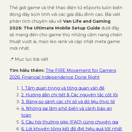
Thế giới game và thể thao điện tử eSports luôn biến
động đầy kịch tính với các giải đấu đỉnh cao. Bài viết
phân tích chuyên sâu về
Van Life and Gaming
2026: The Ultimate Mobile Setup Guide
dưới đây
sẽ mang đến cho game thủ những cẩm nang chiến
thuật vượt ải, mẹo leo rank và cập nhật meta game
mới nhất.
📍 Mục lục bài viết
Tìm hiểu thêm:
The FIRE Movement for Gamers
2026: Financial Independence Done Right
1. Tầm quan trọng và tổng quan vấn đề
2. Hướng dẫn chi tiết & Các nguyên tắc cốt lõi
3. Bảng so sánh các chỉ số và dữ liệu thực tế
4. Những sai lầm phổ biến và cảnh báo an
toàn
5. Câu hỏi thường gặp (FAQ) cùng chuyên gia
6. Lời khuyên tổng kết để đạt hiệu quả tốt nhất