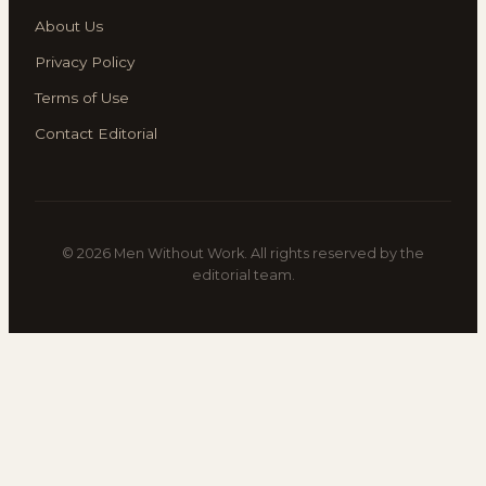
About Us
Privacy Policy
Terms of Use
Contact Editorial
© 2026 Men Without Work. All rights reserved by the
editorial team.