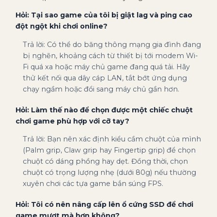
Hỏi: Tại sao game của tôi bị giật lag và ping cao
đột ngột khi chơi online?
Trả lời: Có thể do băng thông mạng gia đình đang
bị nghẽn, khoảng cách từ thiết bị tới modem Wi-
Fi quá xa hoặc máy chủ game đang quá tải. Hãy
thử kết nối qua dây cáp LAN, tắt bớt ứng dụng
chạy ngầm hoặc đổi sang máy chủ gần hơn.
Hỏi: Làm thế nào để chọn được một chiếc chuột
chơi game phù hợp với cỡ tay?
Trả lời: Bạn nên xác định kiểu cầm chuột của mình
(Palm grip, Claw grip hay Fingertip grip) để chọn
chuột có dáng phồng hay dẹt. Đồng thời, chọn
chuột có trọng lượng nhẹ (dưới 80g) nếu thường
xuyên chơi các tựa game bắn súng FPS.
Hỏi: Tôi có nên nâng cấp lên ổ cứng SSD để chơi
game mượt mà hơn không?