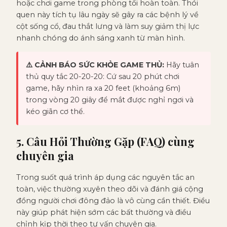
hoặc chơi game trong phòng tối hoàn toàn. Thói
quen này tích tụ lâu ngày sẽ gây ra các bệnh lý về
cột sống cổ, đau thắt lưng và làm suy giảm thị lực
nhanh chóng do ánh sáng xanh từ màn hình.
⚠️ CẢNH BÁO SỨC KHỎE GAME THỦ:
Hãy tuân
thủ quy tắc 20-20-20: Cứ sau 20 phút chơi
game, hãy nhìn ra xa 20 feet (khoảng 6m)
trong vòng 20 giây để mắt được nghỉ ngơi và
kéo giãn cơ thể.
5. Câu Hỏi Thường Gặp (FAQ) cùng
chuyên gia
Trong suốt quá trình áp dụng các nguyên tắc an
toàn, việc thường xuyên theo dõi và đánh giá cộng
đồng người chơi đông đảo là vô cùng cần thiết. Điều
này giúp phát hiện sớm các bất thường và điều
chỉnh kịp thời theo tư vấn chuyên gia.