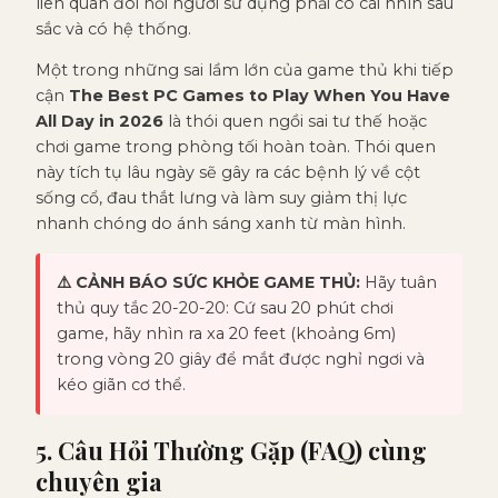
liên quan đòi hỏi người sử dụng phải có cái nhìn sâu
sắc và có hệ thống.
Một trong những sai lầm lớn của game thủ khi tiếp
cận
The Best PC Games to Play When You Have
All Day in 2026
là thói quen ngồi sai tư thế hoặc
chơi game trong phòng tối hoàn toàn. Thói quen
này tích tụ lâu ngày sẽ gây ra các bệnh lý về cột
sống cổ, đau thắt lưng và làm suy giảm thị lực
nhanh chóng do ánh sáng xanh từ màn hình.
⚠️ CẢNH BÁO SỨC KHỎE GAME THỦ:
Hãy tuân
thủ quy tắc 20-20-20: Cứ sau 20 phút chơi
game, hãy nhìn ra xa 20 feet (khoảng 6m)
trong vòng 20 giây để mắt được nghỉ ngơi và
kéo giãn cơ thể.
5. Câu Hỏi Thường Gặp (FAQ) cùng
chuyên gia