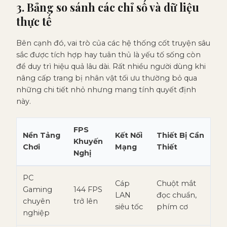
3. Bảng so sánh các chỉ số và dữ liệu
thực tế
Bên cạnh đó, vai trò của các hệ thống cốt truyện sâu
sắc được tích hợp hay tuân thủ là yếu tố sống còn
để duy trì hiệu quả lâu dài. Rất nhiều người dùng khi
nâng cấp trang bị nhân vật tối ưu thường bỏ qua
những chi tiết nhỏ nhưng mang tính quyết định
này.
FPS
Nền Tảng
Kết Nối
Thiết Bị Cần
Khuyến
Chơi
Mạng
Thiết
Nghị
PC
Cáp
Chuột mắt
Gaming
144 FPS
LAN
đọc chuẩn,
chuyên
trở lên
siêu tốc
phím cơ
nghiệp