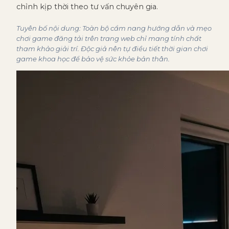
chỉnh kịp thời theo tư vấn chuyên gia.
Tuyên bố nội dung: Toàn bộ cẩm nang hướng dẫn và mẹo
chơi game đăng tải trên trang web chỉ mang tính chất
tham khảo giải trí. Độc giả nên tự điều tiết thời gian chơi
game khoa học để bảo vệ sức khỏe bản thân.