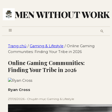
MEN WITHOUT WORK
Trang chủ
/
Gaming & Lifestyle
/ Online Gaming
Communities: Finding Your Tribe in 2026
Online Gaming Communities:
Finding Your Tribe in 2026
Ryan Cross
27/05/2026 • Chuyên mục Gaming & Lifestyle