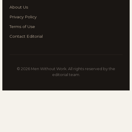
About Us
Privacy Policy
Terms of Use
Contact Editorial
© 2026 Men Without Work. All rights reserved by the
editorial team.