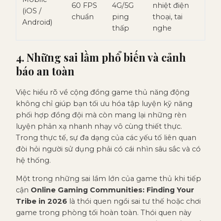
60 FPS
4G/5G
nhiệt điện
(iOS /
chuẩn
ping
thoại, tai
Android)
thấp
nghe
4. Những sai lầm phổ biến và cảnh
báo an toàn
Việc hiểu rõ về cộng đồng game thủ năng động
không chỉ giúp bạn tối ưu hóa tập luyện kỹ năng
phối hợp đồng đội mà còn mang lại những rèn
luyện phản xạ nhanh nhạy vô cùng thiết thực.
Trong thực tế, sự đa dạng của các yếu tố liên quan
đòi hỏi người sử dụng phải có cái nhìn sâu sắc và có
hệ thống.
Một trong những sai lầm lớn của game thủ khi tiếp
cận
Online Gaming Communities: Finding Your
Tribe in 2026
là thói quen ngồi sai tư thế hoặc chơi
game trong phòng tối hoàn toàn. Thói quen này