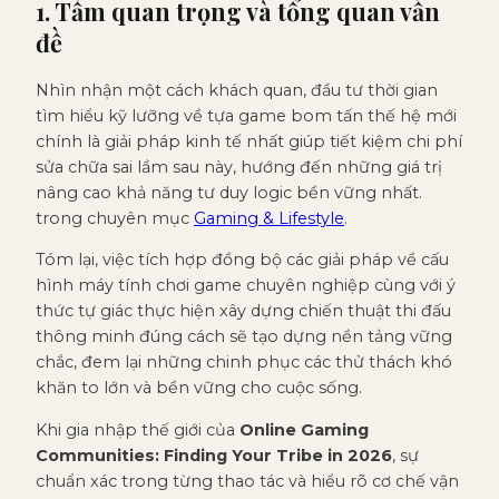
1. Tầm quan trọng và tổng quan vấn
đề
Nhìn nhận một cách khách quan, đầu tư thời gian
tìm hiểu kỹ lưỡng về tựa game bom tấn thế hệ mới
chính là giải pháp kinh tế nhất giúp tiết kiệm chi phí
sửa chữa sai lầm sau này, hướng đến những giá trị
nâng cao khả năng tư duy logic bền vững nhất.
trong chuyên mục
Gaming & Lifestyle
.
Tóm lại, việc tích hợp đồng bộ các giải pháp về cấu
hình máy tính chơi game chuyên nghiệp cùng với ý
thức tự giác thực hiện xây dựng chiến thuật thi đấu
thông minh đúng cách sẽ tạo dựng nền tảng vững
chắc, đem lại những chinh phục các thử thách khó
khăn to lớn và bền vững cho cuộc sống.
Khi gia nhập thế giới của
Online Gaming
Communities: Finding Your Tribe in 2026
, sự
chuẩn xác trong từng thao tác và hiểu rõ cơ chế vận