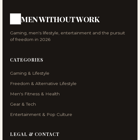
MEN WITHOUT WORK
Gaming, men's lifestyle, entertainment and the pursuit
of freedom in 2026
CATEGORIES
Gaming & Lifestyle
Freedom & Alternative Lifestyle
Men's Fitness & Health
Gear & Tech
Entertainment & Pop Culture
LEGAL & CONTACT