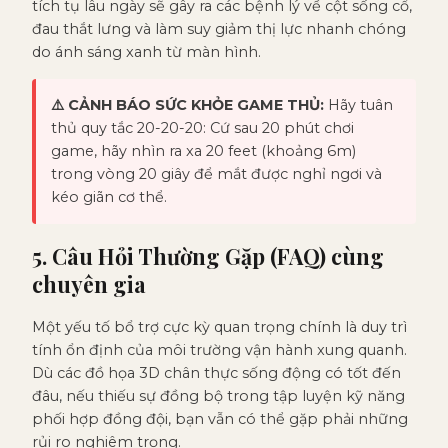
tích tụ lâu ngày sẽ gây ra các bệnh lý về cột sống cổ,
đau thắt lưng và làm suy giảm thị lực nhanh chóng
do ánh sáng xanh từ màn hình.
⚠️ CẢNH BÁO SỨC KHỎE GAME THỦ:
Hãy tuân
thủ quy tắc 20-20-20: Cứ sau 20 phút chơi
game, hãy nhìn ra xa 20 feet (khoảng 6m)
trong vòng 20 giây để mắt được nghỉ ngơi và
kéo giãn cơ thể.
5. Câu Hỏi Thường Gặp (FAQ) cùng
chuyên gia
Một yếu tố bổ trợ cực kỳ quan trọng chính là duy trì
tính ổn định của môi trường vận hành xung quanh.
Dù các đồ họa 3D chân thực sống động có tốt đến
đâu, nếu thiếu sự đồng bộ trong tập luyện kỹ năng
phối hợp đồng đội, bạn vẫn có thể gặp phải những
rủi ro nghiêm trọng.