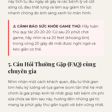
này tích tụ lâu ngày sẽ gây ra các bệnh lý về cột
sống cổ, đau thắt lưng và làm suy giảm thị lực
nhanh chóng do ánh sáng xanh từ màn hình.
⚠️ CẢNH BÁO SỨC KHỎE GAME THỦ:
Hãy tuân
thủ quy tắc 20-20-20: Cứ sau 20 phút chơi
game, hãy nhìn ra xa 20 feet (khoảng 6m)
trong vòng 20 giây để mắt được nghỉ ngơi và
kéo giãn cơ thể.
5. Câu Hỏi Thường Gặp (FAQ) cùng
chuyên gia
Nhìn nhận một cách khách quan, đầu tư thời gian
tìm hiểu kỹ lưỡng về tựa game bom tấn thế hệ mới
chính là giải pháp kinh tế nhất giúp tiết kiệm chi phí
sửa chữa sai lầm sau này, hướng đến những giá trị
mang lại phút giây thư giãn tuyệt vời bền vững nhất.