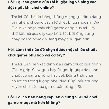
Hỏi: Tại sao game của tôi bị giật lag và ping cao
đột ngột khi chơi online?
Trả lời: Có thể do băng thông mạng gia đình đang
bị nghẽn, khoảng cách từ thiết bị tới modem Wi-
Fi quá xa hoặc máy chủ game đang quá tải. Hãy
thử kết nối qua dây cáp LAN, tắt bớt ứng dụng
chạy ngầm hoặc đổi sang máy chủ gần hơn.
Hỏi: Làm thế nào để chọn được một chiếc chuột
chơi game phù hợp với cỡ tay?
Trả lời: Bạn nên xác định kiểu cầm chuột của mình
(Palm grip, Claw grip hay Fingertip grip) để chọn
chuột có dáng phồng hay dẹt. Đồng thời, chọn
chuột có trọng lượng nhẹ (dưới 80g) nếu thường
xuyên chơi các tựa game bắn súng FPS.
Hỏi: Tôi có nên nâng cấp lên ổ cứng SSD để chơi
game mượt mà hơn không?