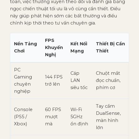
toàn, việc thường xuyên theo dõi và đánh giá bảng
ngọc chiến thuật tối ưu là vô cùng cần thiết. Điều
này giúp phát hiện sớm các bất thường và điều
chỉnh kịp thời theo tư vấn chuyên gia.
FPS
Nền Tảng
Kết Nối
Thiết Bị Cần
Khuyến
Chơi
Mạng
Thiết
Nghị
PC
Cáp
Chuột mắt
Gaming
144 FPS
LAN
đọc chuẩn,
chuyên
trở lên
siêu tốc
phím cơ
nghiệp
Tay cầm
Console
60 FPS
Wi-Fi
DualSense,
(PS5 /
mượt
5GHz
màn hình
Xbox)
mà
ổn định
lớn