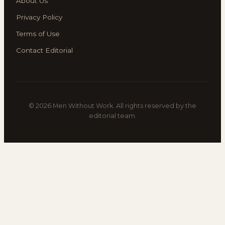
About Us
Privacy Policy
Terms of Use
Contact Editorial
© 2026 Men Without Work. All rights reserved by the
editorial team.