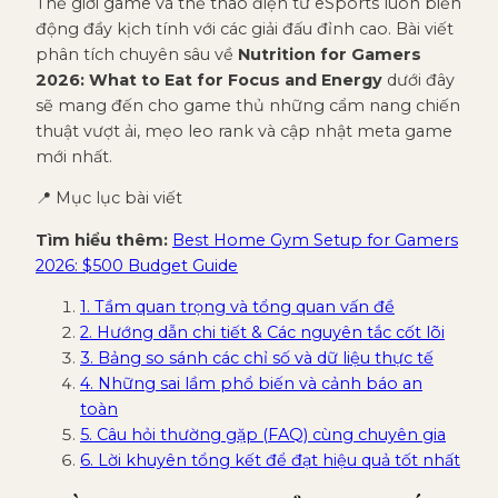
Thế giới game và thể thao điện tử eSports luôn biến
động đầy kịch tính với các giải đấu đỉnh cao. Bài viết
phân tích chuyên sâu về
Nutrition for Gamers
2026: What to Eat for Focus and Energy
dưới đây
sẽ mang đến cho game thủ những cẩm nang chiến
thuật vượt ải, mẹo leo rank và cập nhật meta game
mới nhất.
📍 Mục lục bài viết
Tìm hiểu thêm:
Best Home Gym Setup for Gamers
2026: $500 Budget Guide
1. Tầm quan trọng và tổng quan vấn đề
2. Hướng dẫn chi tiết & Các nguyên tắc cốt lõi
3. Bảng so sánh các chỉ số và dữ liệu thực tế
4. Những sai lầm phổ biến và cảnh báo an
toàn
5. Câu hỏi thường gặp (FAQ) cùng chuyên gia
6. Lời khuyên tổng kết để đạt hiệu quả tốt nhất